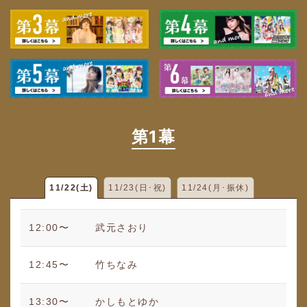
第1幕
11/22(土)
11/23(日･祝)
11/24(月･振休)
12:00〜
武元さおり
12:45〜
竹ちなみ
13:30〜
かしもとゆか