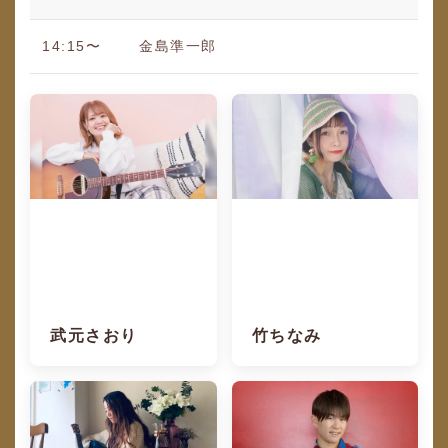
14:15〜
金島準一郎
武元さおり
竹ちなみ